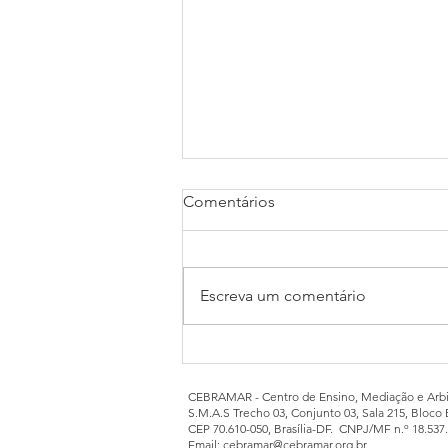
Comentários
Escreva um comentário
Capacitação em Mediação
Judicial
CEBRAMAR - Centro de Ensino, Mediação e Arbi
S.M.A.S Trecho 03, Conjunto 03, Sala 215, Bloco 
CEP 70.610-050, Brasília-DF. CNPJ/MF n.º 18.537
Email:
cebramar@cebramar.org.br