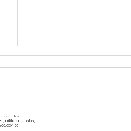
Oficina Justiça de Paz
Curs
Supe
tragem Ltda
B2, Edificio The Union,
.683/0001-86