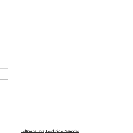
o de Formação de
rvisores
Políticas de Troca, Devolução e Reembolso