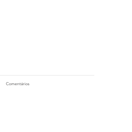
Comentários
Escreva um comentário
Princípios da ética aplicados à